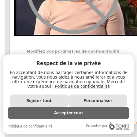
Modifiez vos paramètres de confidentialité
pour visualiser cette vidéo.
Respect de la vie privée
Modifier mes paramètres
En acceptant de nous partager certaines informations de
navigation, vous nous aidez à nous améliorer et à vous
offrir une expérience de navigation optimale. Merci de
votre appui !
Politique de confidentialité
Lucie :
Rejeter tout
Personnaliser
"Responsable de ma vie"
Québec, Canada
Accepter tout
2:46 min
Propulsé par
Politique de confidentialité