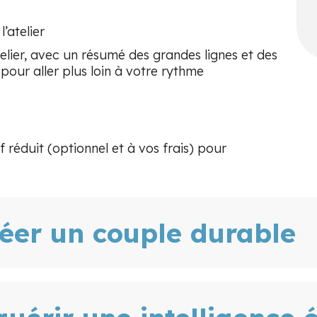
l’atelier
elier, avec un résumé des grandes lignes et des
pour aller plus loin à votre rythme
f réduit (optionnel et à vos frais) pour
éer un couple durable
de couple épanouie? Eh bien ça s’apprend!
ndre les bases d’un lien sain et profond, à déve