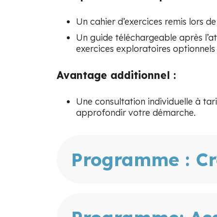
Un cahier d’exercices remis lors de 
Un guide téléchargeable après l’at
exercices exploratoires optionnels 
Avantage additionnel :
Une consultation individuelle à tari
approfondir votre démarche.
Programme : Cr
Rêvez-vous d’avoir une relation 
Ce programme vous aide à compre