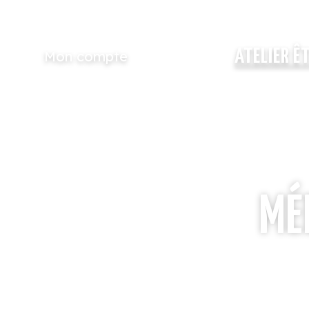
ATELIER Ê
Mon compte
MÉ