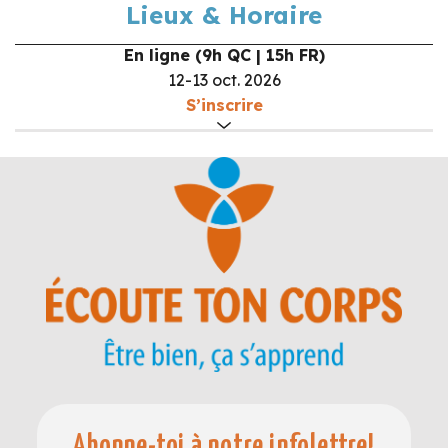
Lieux & Horaire
En ligne (9h QC | 15h FR)
12-13 oct. 2026
S’inscrire
Début :
9h
Fin :
17h
Formateur :
Colombe Brisebois
Organisateur :
Ecoute Ton Corps
Téléphone :
1-800-361-3834
Courriel :
info@ecoutetoncorps.com
Abonne-toi à notre infolettre!