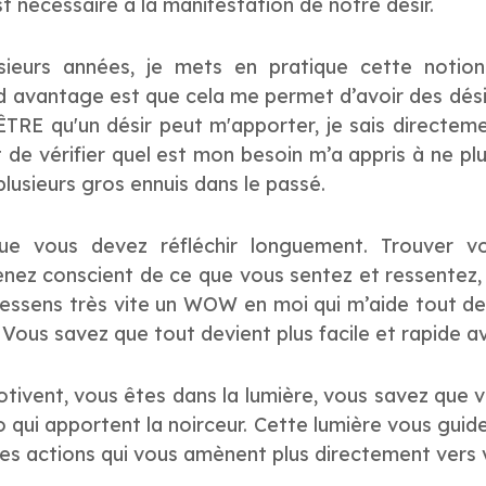
st nécessaire à la manifestation de notre désir.
sieurs années, je mets en pratique cette notion 
 avantage est que cela me permet d’avoir des dési
TRE qu'un désir peut m'apporter, je sais directeme
t de vérifier quel est mon besoin m’a appris à ne pl
plusieurs gros ennuis dans le passé.
ue vous devez réfléchir longuement. Trouver vo
nez conscient de ce que vous sentez et ressentez, p
ressens très vite un WOW en moi qui m’aide tout de s
Vous savez que tout devient plus facile et rapide av
tivent, vous êtes dans la lumière, vous savez que 
qui apportent la noirceur. Cette lumière vous guide 
les actions qui vous amènent plus directement vers 