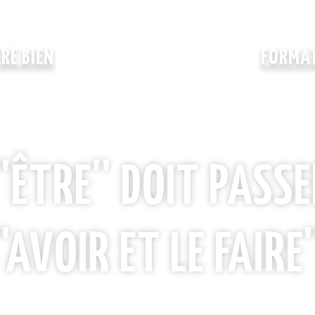
TRE BIEN
FORMAT
'ÊTRE'' DOIT PASS
''AVOIR ET LE FAIRE'