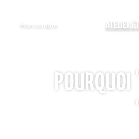
ATELIER Ê
Mon compte
POURQUOI '