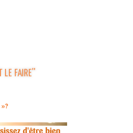
 LE FAIRE''
 »?