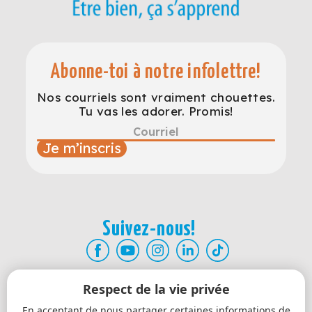
Abonne-toi à notre infolettre!
Nos courriels sont vraiment chouettes.
Tu vas les adorer. Promis!
Je m’inscris
Suivez-nous!
Respect de la vie privée
Atelier Être Bien
En acceptant de nous partager certaines informations de