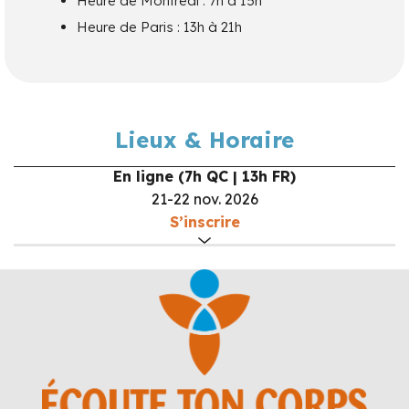
Heure de Montréal : 7h à 15h
Heure de Paris : 13h à 21h
Lieux & Horaire
En ligne (7h QC | 13h FR)
21-22 nov. 2026
S’inscrire
Début :
7h
Fin :
15h
Formateur :
Manon Pelletier
Organisateur :
Ecoute Ton Corps
Téléphone :
1-800-361-3834
Courriel :
info@ecoutetoncorps.com