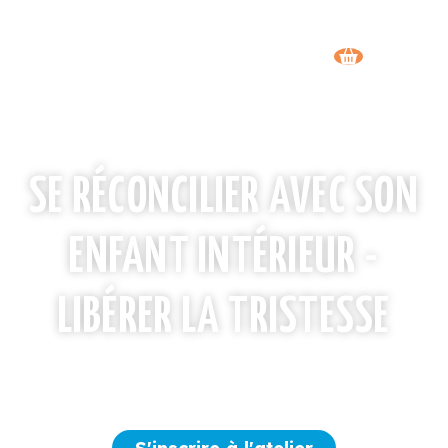
SE RÉCONCILIER AVEC SON
ENFANT INTÉRIEUR -
LIBÉRER LA TRISTESSE