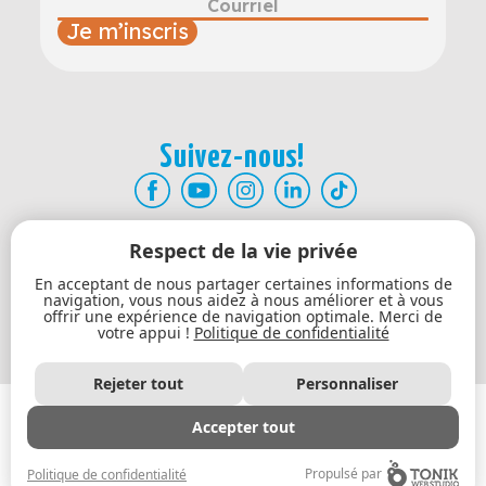
Je m’inscris
Suivez-nous!
Respect de la vie privée
Atelier Être Bien
En acceptant de nous partager certaines informations de
Formation professionnelle
navigation, vous nous aidez à nous améliorer et à vous
offrir une expérience de navigation optimale. Merci de
Mon compte
votre appui !
Politique de confidentialité
Contact
Rejeter tout
Personnaliser
© Tous droits réservés. 2026
|
Conditions d'utilisation
|
Accepter tout
Politique de confidentialité
|
Modifier les paramètres de confidentialité
Propulsé par
Politique de confidentialité